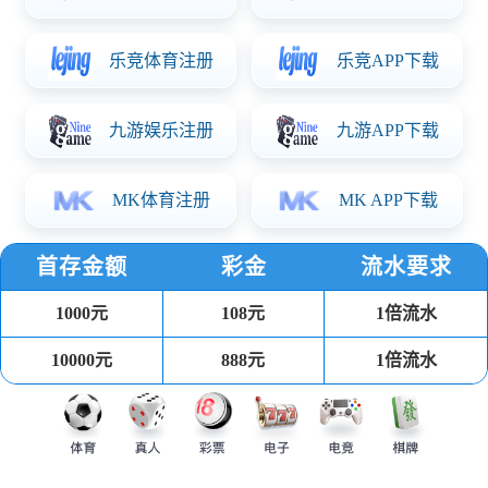
创立初心与品牌愿景
自创立之初，星空平台就确立了“科技驱动体育创新”的发展
方向，融合赛事直播、数据分析与观赛互动体验，打造兼具
专业性与沉浸感的体育平台。 我们希望通过技术力量让星
空平台等体育内容更便捷、更智能地触达全球用户。