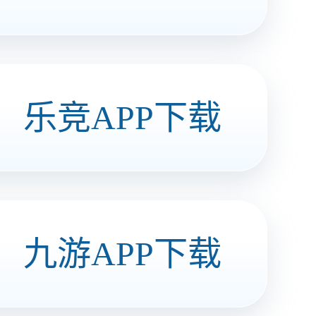
推荐平台
AK官网
米兰体育线上下载
开云官网
华体会官方网页版
华体会官方版网站登录入口
J9下载