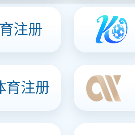
但英国《每日电讯报》援引匿名消息源称，阿斯顿马丁高层已与多
领队弗雷德里克·瓦塞尔。其中，塞德尔以擅长重建团队文化和优
治标不治本——赛车性能瓶颈需要更长时间的研发积累，而领队更
示“会对领导层进行季度评估”，但拒绝就克拉克去留做出承诺。
告失败，但2025年的研发窗口尚未关闭。克拉克能否留任至冬季
竞争力。若车队继续在排名末尾徘徊，换帅几乎不可避免；反之，
救赎机会。无论结局如何，阿斯顿马丁都需要正视其症结：领队
时失速时，换人未必是答案，但原地踏步必然通向深渊。