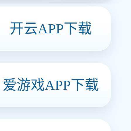
位前F1车队经理接触，包括前迈凯伦技术
化策略体系闻名，符合阿斯顿马丁当前“修
迭可能引发新一轮人事动荡。阿斯顿马丁
测试，取决于接下来三站比赛（新加坡、日
若能在这些传统强队的主场带回10个以上
不仅仅是一个管理职位，更是团队凝聚力和