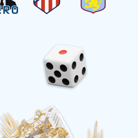
首页
/
体育看点
马丁在2024赛季初还展现出挑战红牛等豪
滑让克拉克的领队位置岌岌可危，外界传闻
运成为围场内热议的焦点。