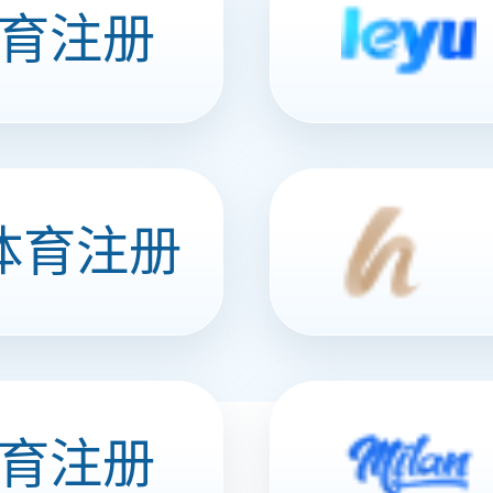
30%，球队
三分命中率滑坡至30%，引发了外界...
潘八圈未失
牛车手角田裕毅凭借一次教科书级...
连败，温网冠
令人揪心的消息：前温网冠军、哈萨克...