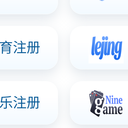
 vs 穆
率领勒沃库森以不败战绩问鼎德甲...
联系我们
快速导航
App下载
关于我们
upport@michael-bartel.com
隐私政策
用户协议
网站地图