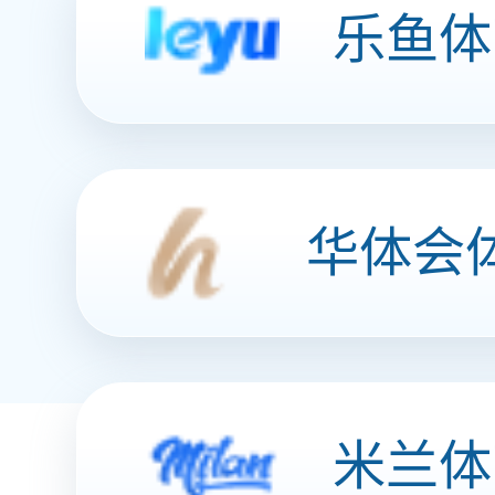
上一篇：
詹姆斯职业生涯总得分突破48000…
相关推荐文章
福建浔兴陈林坚三分命中率跌至
近日，福建浔兴队核心射手陈林坚的
2026-07-22
角田裕毅新加坡站防守维斯塔
在刚刚落幕的新加坡大奖赛中，小红
2026-07-17
莱巴金娜新教练上任后遭遇三
2025赛季伊始，网球界便迎来一则